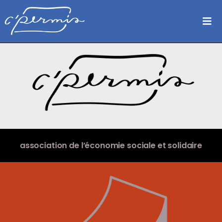
Skip
to
Tog
content
Nav
Notre ADN
Expertise
Cas clients
Living Labs
association de l’économie sociale et solidaire
Contact
En savoir plus